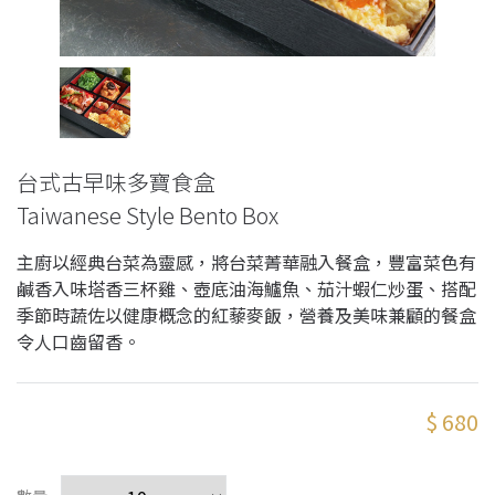
台式古早味多寶食盒
Taiwanese Style Bento Box
主廚以經典台菜為靈感，將台菜菁華融入餐盒，豐富菜色有
鹹香入味塔香三杯雞、壺底油海鱸魚、茄汁蝦仁炒蛋、搭配
季節時蔬佐以健康概念的紅藜麥飯，營養及美味兼顧的餐盒
令人口齒留香。
$ 680