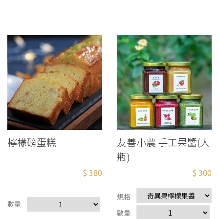
檸檬磅蛋糕
友善小農 手工果醬(大
瓶)
$ 380
$ 300
規格
數量
數量