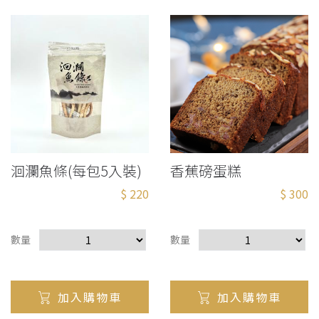
洄瀾魚條(每包5入裝)
香蕉磅蛋糕
$ 220
$ 300
數量
數量
加入購物車
加入購物車