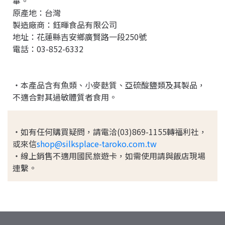
畢。
原產地：台灣
製造廠商：鈺暉食品有限公司
地址：花蓮縣吉安鄉廣賢路一段250號
電話：03-852-6332
・本產品含有魚類、小麥麩質、亞硫酸鹽類及其製品，
不適合對其過敏體質者食用。
・如有任何購買疑問，請電洽(03)869-1155轉福利社，
或來信
shop@silksplace-taroko.com.tw
・線上銷售不適用國民旅遊卡，如需使用請與飯店現場
連繫。