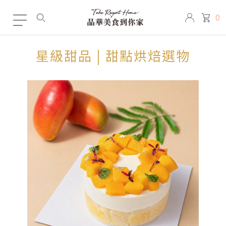
0
星級甜品 | 甜點烘焙選物