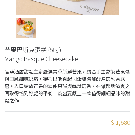
芒果巴斯克蛋糕 (5吋)
Mango Basque Cheesecake
晶華酒店甜點主廚嚴選當季新鮮芒果，結合手工熬製芒果醬
與口感細膩奶霜，襯托巴斯克起司蛋糕濃郁醇厚的乳香底
蘊。入口綻放芒果的清甜果韻與絲滑奶香，在濃郁與清爽之
間取得恰到好處的平衡，為盛夏獻上一款值得細細品味的甜
點之作。
$ 1,680