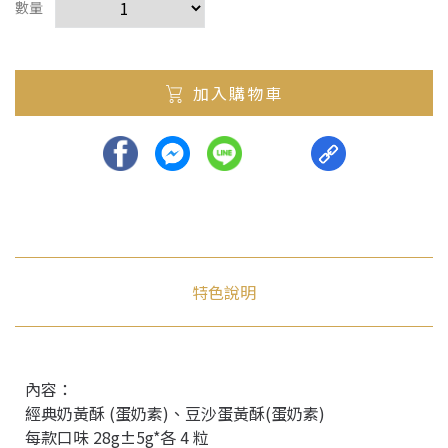
數量
加入購物車
特色說明
內容：
經典奶黃酥 (蛋奶素)、豆沙蛋黃酥(蛋奶素)
每款口味 28g±5g*各 4 粒