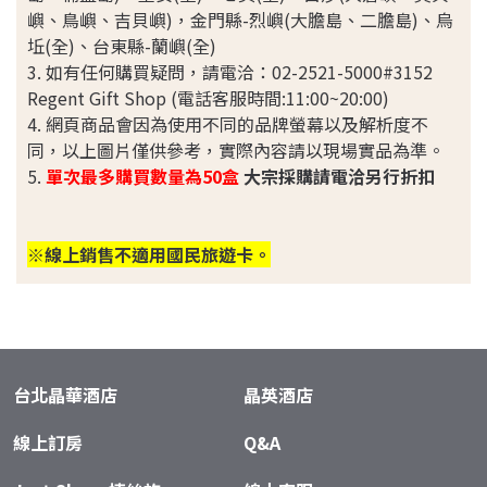
嶼、鳥嶼、吉貝嶼)，金門縣-烈嶼(大膽島、二膽島)、烏
坵(全)、台東縣-蘭嶼(全)
3. 如有任何購買疑問，請電洽：02-2521-5000#3152
Regent Gift Shop (電話客服時間:11:00~20:00)
4. 網頁商品會因為使用不同的品牌螢幕以及解析度不
同，以上圖片僅供參考，實際內容請以現場實品為準。
5.
單次最多購買數量為50盒
大宗採購請電洽另行折扣
※線上銷售不適用國民旅遊卡。
台北晶華酒店
晶英酒店
線上訂房
Q&A