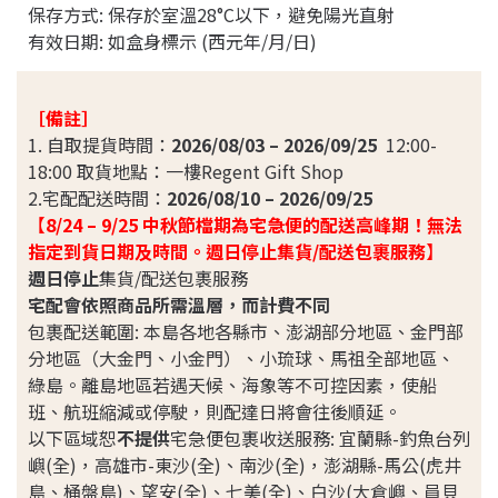
保存方式: 保存於室溫28°C以下，避免陽光直射
有效日期: 如盒身標示 (西元年/月/日)
［備註］
1. 自取提貨時間：
2026/08/03 – 2026/09/25
12:00-
18:00 取貨地點：一樓Regent Gift Shop
2.宅配配送時間：
2026/08/10 – 2026/09/25
【
8/24 – 9/25 中秋節檔期為宅急便的配送高峰期！無法
指定到貨日期及時間。週日停止集貨/配送包裹服務
】
週日停止
集貨/配送包裹服務
宅配會依照商品所需溫層，而計費不同
包裹配送範圍: 本島各地各縣市、澎湖部分地區、金門部
分地區（大金門、小金門）、小琉球、馬祖全部地區、
綠島。離島地區若遇天候、海象等不可控因素，使船
班、航班縮減或停駛，則配達日將會往後順延。
以下區域恕
不提供
宅急便包裹收送服務: 宜蘭縣-釣魚台列
嶼(全)，高雄市-東沙(全)、南沙(全)，澎湖縣-馬公(虎井
島、桶盤島)、望安(全)、七美(全)、白沙(大倉嶼、員貝