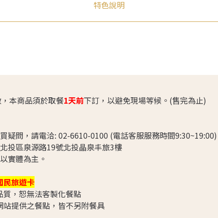
特色說明
做，本商品須於取餐
1天前
下訂，以避免現場等候。(售完為止)
問，請電洽: 02-6610-0100 (電話客服服務時間9:30~19:00)
市北投區泉源路19號北投晶泉丰旅3樓
需以實體為主。
國民旅遊卡
品質，恕無法客製化餐點
本網站提供之餐點，皆不另附餐具