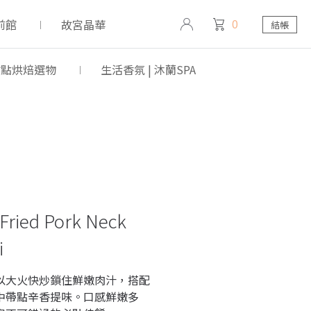
0
前館
故宮晶華
結帳
 甜點烘焙選物
生活香氛 | 沐蘭SPA
ied Pork Neck
i
以大火快炒鎖住鮮嫩肉汁，搭配
中帶點辛香提味。口感鮮嫩多