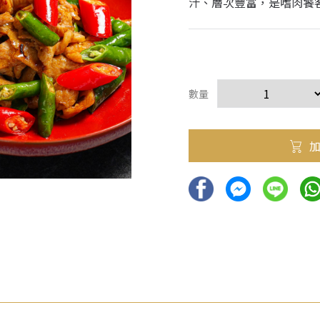
汁、層次豐富，是嗜肉饕
數量
加