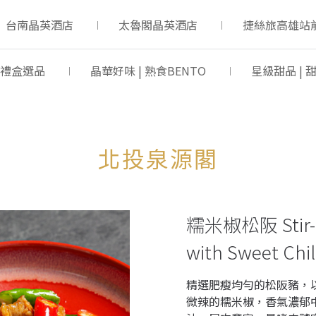
台南晶英酒店
太魯閣晶英酒店
捷絲旅高雄站
 禮盒選品
晶華好味 | 熟食BENTO
星級甜品 |
北投泉源閣
糯米椒松阪 Stir-Fr
with Sweet Chil
精選肥瘦均勻的松阪豬，
微辣的糯米椒，香氣濃郁