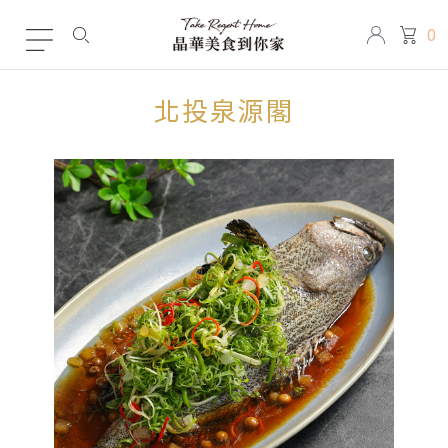
0
北投泉源閣