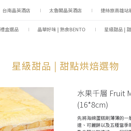
台南晶英酒店
太魯閣晶英酒店
捷絲旅高雄站
 禮盒選品
晶華好味 | 熟食BENTO
星級甜品 |
星級甜品 | 甜點烘焙選物
水果千層 Fruit Mi
(16*8cm)
先將海綿蛋糕刷薄薄的一
達、可麗餅以及五種當季