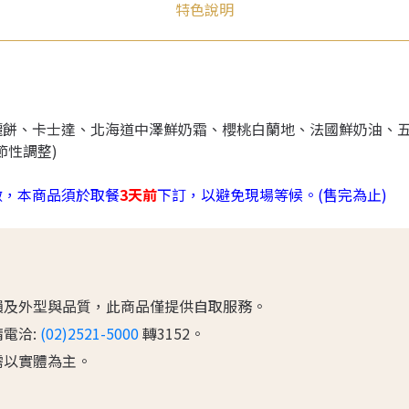
特色說明
麗餅、卡士達、北海道中澤鮮奶霜、櫻桃白蘭地、法國鮮奶油、
節性調整)
做，本商品須於取餐
3天前
下訂，以避免現場等候。(售完為止)
程損及外型與品質，此商品僅提供自取服務。
請電洽:
(02)2521-5000
轉3152。
，需以實體為主。