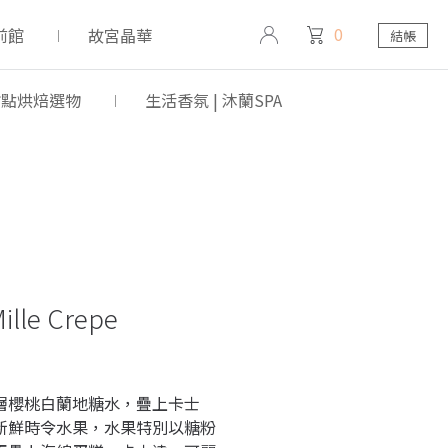
0
前館
故宮晶華
結帳
 甜點烘焙選物
生活香氛 | 沐蘭SPA
lle Crepe
層櫻桃白蘭地糖水，疊上卡士
新鮮時令水果，水果特別以糖粉