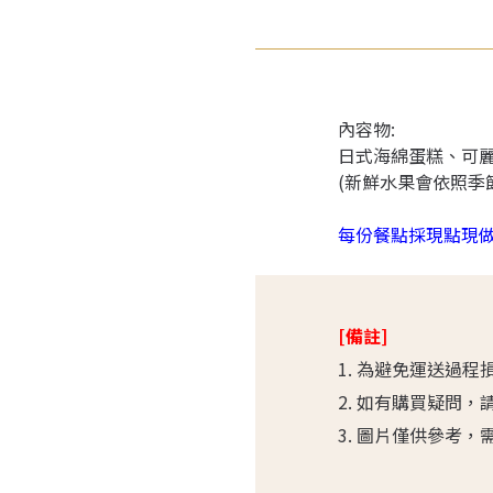
內容物:
日式海綿蛋糕、可
(新鮮水果會依照季
每份餐點採現點現
[備註]
1. 為避免運送過
2. 如有購買疑問，
3. 圖片僅供參考