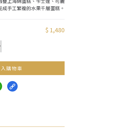
再疊上海綿蛋糕、卡士達、可麗
完成手工繁複的水果千層蛋糕。
$ 1,480
入購物車