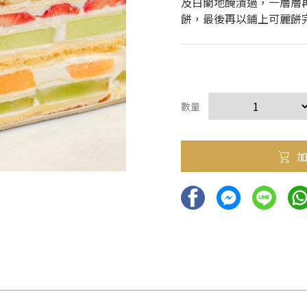
及白蘭地醃漬過，一層層
餅，最後再以鋪上可麗餅
數量
加